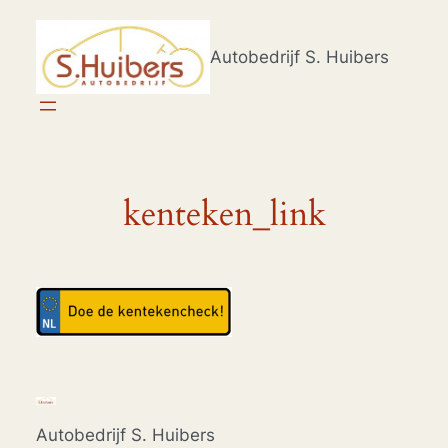
Ga
naar
Autobedrijf S. Huibers
de
inhoud
kenteken_link
Autobedrijf S. Huibers