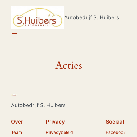
Ga
naar
Autobedrijf S. Huibers
de
inhoud
Acties
Autobedrijf S. Huibers
Over
Privacy
Sociaal
Team
Privacybeleid
Facebook